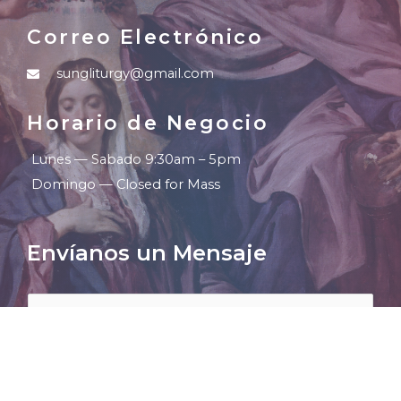
Correo Electrónico
sungliturgy@gmail.com
Horario de Negocio
Lunes — Sabado 9:30am – 5pm
Domingo — Closed for Mass
Envíanos un Mensaje
N
O
M
B
N
R
U
E
M